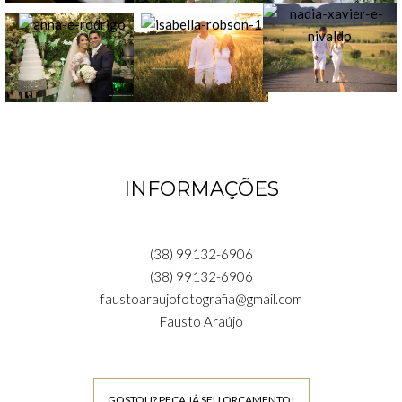
INFORMAÇÕES
(38) 99132-6906
(38) 99132-6906
faustoaraujofotografia@gmail.com
Fausto Araújo
GOSTOU? PEÇA JÁ SEU ORÇAMENTO!